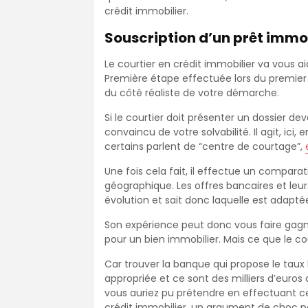
crédit immobilier.
Souscription d’un prêt immobi
Le courtier en crédit immobilier va vous 
Première étape effectuée lors du premie
du côté réaliste de votre démarche.
Si le courtier doit présenter un dossier d
convaincu de votre solvabilité. Il agit, ici
certains parlent de “centre de courtage”,
Une fois cela fait, il effectue un compara
géographique. Les offres bancaires et leurs
évolution et sait donc laquelle est adaptée 
Son expérience peut donc vous faire gag
pour un bien immobilier. Mais ce que le cou
Car trouver la banque qui propose le taux 
appropriée et ce sont des milliers d’euros
vous auriez pu prétendre en effectuant c
crédit immobilier, un argument de choc po