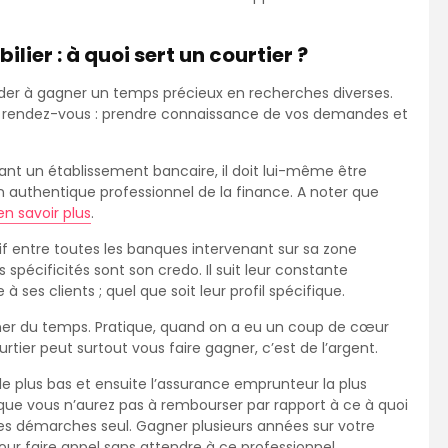
lier : à quoi sert un courtier ?
aider à gagner un temps précieux en recherches diverses.
r rendez-vous : prendre connaissance de vos demandes et
evant un établissement bancaire, il doit lui-même être
, en authentique professionnel de la finance. A noter que
en savoir plus
.
tif entre toutes les banques intervenant sur sa zone
 spécificités sont son credo. Il suit leur constante
à ses clients ; quel que soit leur profil spécifique.
ner du temps. Pratique, quand on a eu un coup de cœur
rtier peut surtout vous faire gagner, c’est de l’argent.
le plus bas et ensuite l’assurance emprunteur la plus
 que vous n’aurez pas à rembourser par rapport à ce à quoi
es démarches seul. Gagner plusieurs années sur votre
ur faire appel sans attendre à ce professionnel.