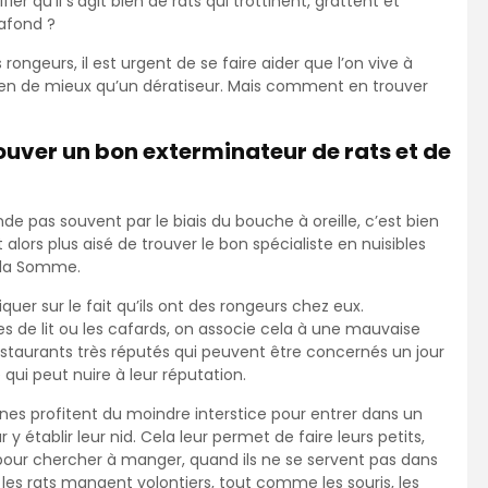
fier qu’il s’agit bien de rats qui trottinent, grattent et
lafond ?
 rongeurs, il est urgent de se faire aider que l’on vive à
 rien de mieux qu’un dératiseur. Mais comment en trouver
rouver un bon exterminateur de rats et de
de pas souvent par le biais du bouche à oreille, c’est bien
 alors plus aisé de trouver le bon spécialiste en nuisibles
s la Somme.
r sur le fait qu’ils ont des rongeurs chez eux.
de lit ou les cafards, on associe cela à une mauvaise
 restaurants très réputés qui peuvent être concernés un jour
e qui peut nuire à leur réputation.
aignes profitent du moindre interstice pour entrer dans un
y établir leur nid. Cela leur permet de faire leurs petits,
pour chercher à manger, quand ils ne se servent pas dans
 les rats mangent volontiers, tout comme les souris, les