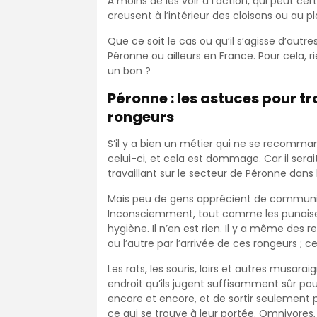
À moins de les voir à l’action, qui peut certi
creusent à l’intérieur des cloisons ou au p
Que ce soit le cas ou qu’il s’agisse d’autres
Péronne ou ailleurs en France. Pour cela,
un bon ?
Péronne : les astuces pour t
rongeurs
S’il y a bien un métier qui ne se recomman
celui-ci, et cela est dommage. Car il serait
travaillant sur le secteur de Péronne dan
Mais peu de gens apprécient de communique
Inconsciemment, tout comme les punaises 
hygiène. Il n’en est rien. Il y a même des
ou l’autre par l’arrivée de ces rongeurs ; c
Les rats, les souris, loirs et autres musar
endroit qu’ils jugent suffisamment sûr pour 
encore et encore, et de sortir seulement 
ce qui se trouve à leur portée. Omnivores,